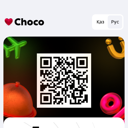
Қаз
Рус